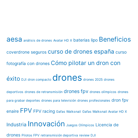
aesa
Beneficios
baterias lipo
análisis de drones
Avatar HD X
curso de drones españa
coverdrone seguros
curso
Cómo pilotar un dron con
fotografía con drones
drones
éxito
DJI
dron compacto
drones 2025
drones
drones fpv
deportivos
drones de retransmisión
drones olímpicos
drones
dron fpv
para grabar deportes
drones para televisión
drones profesionales
FPV
enaire
FPV racing
Gafas Walksnail
Gafas Walksnail Avatar HD X
Innovación
Industria
Licencia de
Juegos Olímpicos
drones
Pilotos FPV
retransmisión deportiva
review DJI