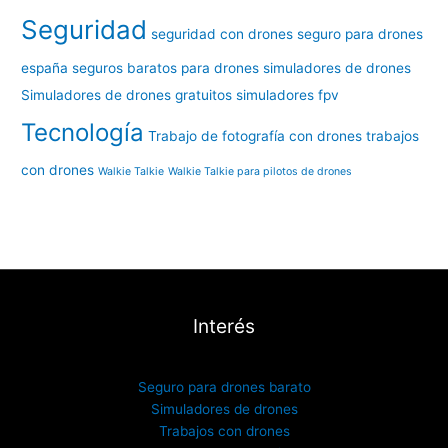
Seguridad
seguridad con drones
seguro para drones
españa
seguros baratos para drones
simuladores de drones
Simuladores de drones gratuitos
simuladores fpv
Tecnología
Trabajo de fotografía con drones
trabajos
con drones
Walkie Talkie
Walkie Talkie para pilotos de drones
Interés
Seguro para drones barato
Simuladores de drones
Trabajos con drones