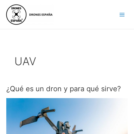
Ir
al
contenido
UAV
¿Qué es un dron y para qué sirve?
¿Qué
es
un
dron
y
para
qué
sirve?