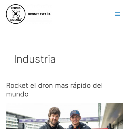
Ir
al
contenido
Industria
Rocket el dron mas rápido del
Rocket
el
mundo
dron
mas
rápido
del
mundo