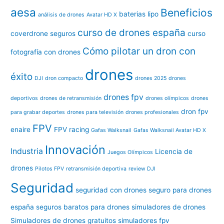
aesa
Beneficios
baterias lipo
análisis de drones
Avatar HD X
curso de drones españa
coverdrone seguros
curso
Cómo pilotar un dron con
fotografía con drones
drones
éxito
DJI
dron compacto
drones 2025
drones
drones fpv
deportivos
drones de retransmisión
drones olímpicos
drones
dron fpv
para grabar deportes
drones para televisión
drones profesionales
FPV
enaire
FPV racing
Gafas Walksnail
Gafas Walksnail Avatar HD X
Innovación
Industria
Licencia de
Juegos Olímpicos
drones
Pilotos FPV
retransmisión deportiva
review DJI
Seguridad
seguridad con drones
seguro para drones
españa
seguros baratos para drones
simuladores de drones
Simuladores de drones gratuitos
simuladores fpv