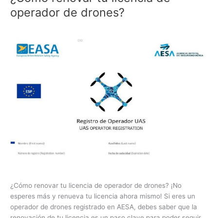
renovar
operador de drones?
tu
licencia
de
operador
de
drones?
¿Cómo renovar tu licencia de operador de drones? ¡No
esperes más y renueva tu licencia ahora mismo! Si eres un
operador de drones registrado en AESA, debes saber que la
renovación de tu licencia es un paso clave para poder seguir