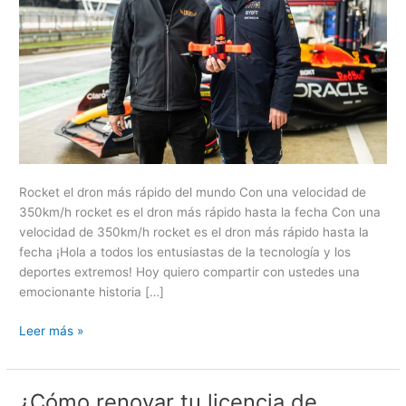
Rocket el dron más rápido del mundo Con una velocidad de
350km/h rocket es el dron más rápido hasta la fecha Con una
velocidad de 350km/h rocket es el dron más rápido hasta la
fecha ¡Hola a todos los entusiastas de la tecnología y los
deportes extremos! Hoy quiero compartir con ustedes una
emocionante historia […]
Leer más »
¿Cómo renovar tu licencia de
¿Cómo