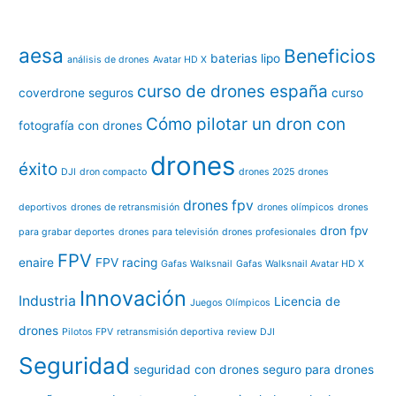
aesa
Beneficios
baterias lipo
análisis de drones
Avatar HD X
curso de drones españa
coverdrone seguros
curso
Cómo pilotar un dron con
fotografía con drones
drones
éxito
DJI
dron compacto
drones 2025
drones
drones fpv
deportivos
drones de retransmisión
drones olímpicos
drones
dron fpv
para grabar deportes
drones para televisión
drones profesionales
FPV
enaire
FPV racing
Gafas Walksnail
Gafas Walksnail Avatar HD X
Innovación
Industria
Licencia de
Juegos Olímpicos
drones
Pilotos FPV
retransmisión deportiva
review DJI
Seguridad
seguridad con drones
seguro para drones