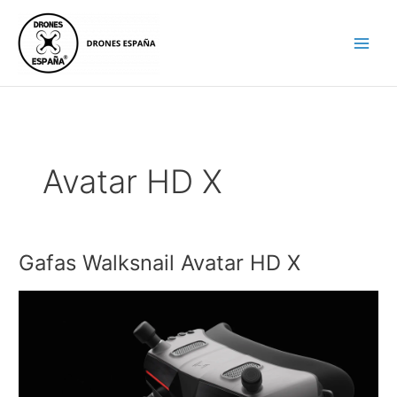
Ir
al
contenido
Avatar HD X
Gafas Walksnail Avatar HD X
Gafas
Walksnail
Avatar
HD
X