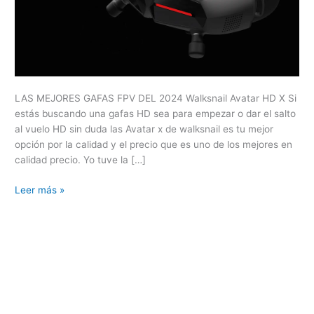
LAS MEJORES GAFAS FPV DEL 2024 Walksnail Avatar HD X Si
estás buscando una gafas HD sea para empezar o dar el salto
al vuelo HD sin duda las Avatar x de walksnail es tu mejor
opción por la calidad y el precio que es uno de los mejores en
calidad precio. Yo tuve la […]
Leer más »