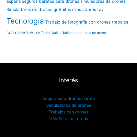
españa
seguros baratos para drones
simuladores de drones
Simuladores de drones gratuitos
simuladores fpv
Tecnología
Trabajo de fotografía con drones
trabajos
con drones
Walkie Talkie
Walkie Talkie para pilotos de drones
Interés
Seguro para drones barato
Simuladores de drones
Trabajos con drones
UAV Forecast gratis