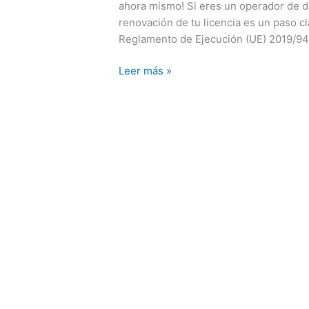
operador
ahora mismo! Si eres un operador de d
de
renovación de tu licencia es un paso c
drones?
Reglamento de Ejecución (UE) 2019/947
Leer más »