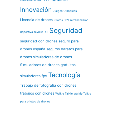
Walksnail Avatar HD X
Innovación
Juegos Olímpicos
Licencia de drones
Pilotos FPV
retransmisión
Seguridad
deportiva
review DJI
seguridad con drones
seguro para
drones españa
seguros baratos para
drones
simuladores de drones
Simuladores de drones gratuitos
Tecnología
simuladores fpv
Trabajo de fotografía con drones
trabajos con drones
Walkie Talkie
Walkie Talkie
para pilotos de drones