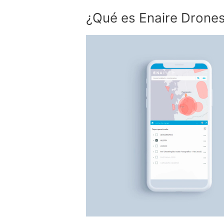
¿Qué
¿Qué es Enaire Drone
es
Enaire
Drones?