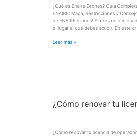
¿Qué es Enaire Drones? Guía Completa
ENAIRE: Mapa, Restricciones y Consej
de ENAIRE drones! Si eres un aficiona
el lugar al que debes acudir. En este a
Leer más »
¿Cómo
¿Cómo renovar tu lice
renovar
tu
licencia
de
¿Cómo renovar tu licencia de operador