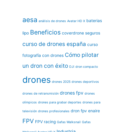
aesa
baterias
análisis de drones
Avatar HD X
Beneficios
lipo
coverdrone seguros
curso de drones españa
curso
Cómo pilotar
fotografía con drones
un dron con éxito
DJI
dron compacto
drones
drones 2025
drones deportivos
drones fpv
drones de retransmisión
drones
olímpicos
drones para grabar deportes
drones para
dron fpv
enaire
televisión
drones profesionales
FPV
FPV racing
Gafas Walksnail
Gafas
Industria