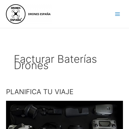
Ir
al
contenido
Facturar Baterías
Drones
PLANIFICA TU VIAJE
PLANIFICA
TU
VIAJE