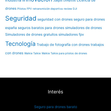
Industria
Licencia de
Juegos Olímpicos
drones
Pilotos FPV
retransmisión deportiva
review DJI
Seguridad
seguridad con drones
seguro para drones
españa
seguros baratos para drones
simuladores de drones
Simuladores de drones gratuitos
simuladores fpv
Tecnología
Trabajo de fotografía con drones
trabajos
con drones
Walkie Talkie
Walkie Talkie para pilotos de drones
Interés
Seguro para drones barato