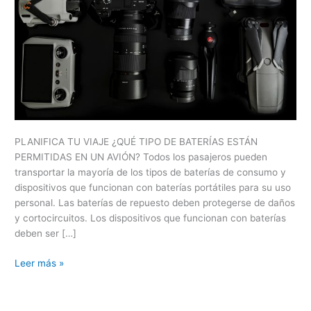
PLANIFICA TU VIAJE ¿QUÉ TIPO DE BATERÍAS ESTÁN
PERMITIDAS EN UN AVIÓN? Todos los pasajeros pueden
transportar la mayoría de los tipos de baterías de consumo y
dispositivos que funcionan con baterías portátiles para su uso
personal. Las baterías de repuesto deben protegerse de daños
y cortocircuitos. Los dispositivos que funcionan con baterías
deben ser […]
Leer más »