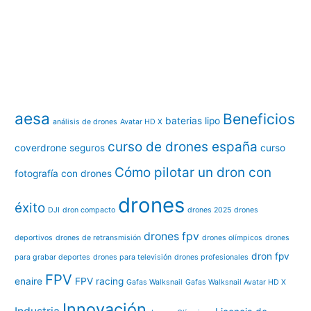
aesa
Beneficios
baterias lipo
análisis de drones
Avatar HD X
curso de drones españa
coverdrone seguros
curso
Cómo pilotar un dron con
fotografía con drones
drones
éxito
DJI
dron compacto
drones 2025
drones
drones fpv
deportivos
drones de retransmisión
drones olímpicos
drones
dron fpv
para grabar deportes
drones para televisión
drones profesionales
FPV
enaire
FPV racing
Gafas Walksnail
Gafas Walksnail Avatar HD X
Innovación