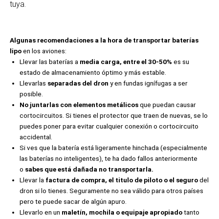
tuya.
Algunas recomendaciones a la hora de transportar baterías
lipo
en los aviones:
Llevar las baterías a
media carga, entre el 30-50%
es su
estado de almacenamiento óptimo y más estable.
Llevarlas
separadas del dron
y en fundas ignífugas a ser
posible.
No juntarlas con elementos metálicos
que puedan causar
cortocircuitos. Si tienes el protector que traen de nuevas, se lo
puedes poner para evitar cualquier conexión o cortocircuito
accidental.
Si ves que la batería está ligeramente hinchada (especialmente
las baterías no inteligentes), te ha dado fallos anteriormente
o
sabes que está dañada no transportarla.
Llevar la
factura de compra, el titulo de piloto o el seguro
del
dron si lo tienes. Seguramente no sea válido para otros países
pero te puede sacar de algún apuro.
Llevarlo en un
maletín, mochila o equipaje apropiado
tanto