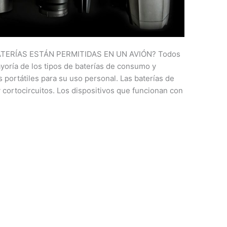
ATERÍAS ESTÁN PERMITIDAS EN UN AVIÓN? Todos
yoría de los tipos de baterías de consumo y
 portátiles para su uso personal. Las baterías de
cortocircuitos. Los dispositivos que funcionan con