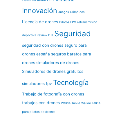
Walksnail Avatar HD X
Innovación
Juegos Olímpicos
Licencia de drones
Pilotos FPV
retransmisión
Seguridad
deportiva
review DJI
seguridad con drones
seguro para
drones españa
seguros baratos para
drones
simuladores de drones
Simuladores de drones gratuitos
Tecnología
simuladores fpv
Trabajo de fotografía con drones
trabajos con drones
Walkie Talkie
Walkie Talkie
para pilotos de drones