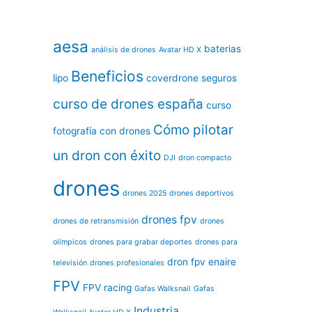
aesa
baterias
análisis de drones
Avatar HD X
Beneficios
lipo
coverdrone seguros
curso de drones españa
curso
Cómo pilotar
fotografía con drones
un dron con éxito
DJI
dron compacto
drones
drones 2025
drones deportivos
drones fpv
drones de retransmisión
drones
olímpicos
drones para grabar deportes
drones para
dron fpv
enaire
televisión
drones profesionales
FPV
FPV racing
Gafas Walksnail
Gafas
Industria