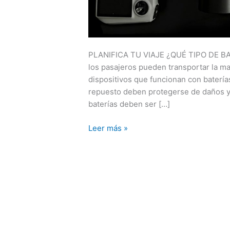
PLANIFICA TU VIAJE ¿QUÉ TIPO DE B
los pasajeros pueden transportar la ma
dispositivos que funcionan con baterías
repuesto deben protegerse de daños y 
baterías deben ser […]
Leer más »