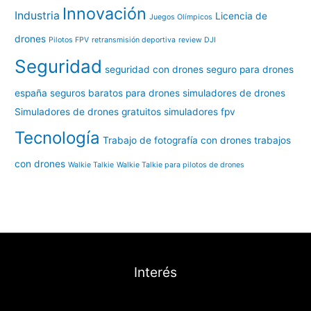
Innovación
Industria
Licencia de
Juegos Olímpicos
drones
Pilotos FPV
retransmisión deportiva
review DJI
Seguridad
seguridad con drones
seguro para drones
españa
seguros baratos para drones
simuladores de drones
Simuladores de drones gratuitos
simuladores fpv
Tecnología
Trabajo de fotografía con drones
trabajos
con drones
Walkie Talkie
Walkie Talkie para pilotos de drones
Interés