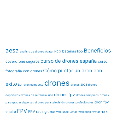
aesa
Beneficios
baterias lipo
análisis de drones
Avatar HD X
curso de drones españa
coverdrone seguros
curso
Cómo pilotar un dron con
fotografía con drones
drones
éxito
DJI
dron compacto
drones 2025
drones
drones fpv
deportivos
drones de retransmisión
drones olímpicos
drones
dron fpv
para grabar deportes
drones para televisión
drones profesionales
FPV
enaire
FPV racing
Gafas Walksnail
Gafas Walksnail Avatar HD X