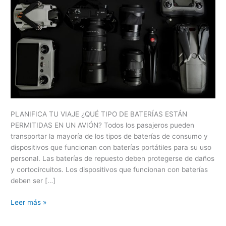
PLANIFICA TU VIAJE ¿QUÉ TIPO DE BATERÍAS ESTÁN
PERMITIDAS EN UN AVIÓN? Todos los pasajeros pueden
transportar la mayoría de los tipos de baterías de consumo y
dispositivos que funcionan con baterías portátiles para su uso
personal. Las baterías de repuesto deben protegerse de daños
y cortocircuitos. Los dispositivos que funcionan con baterías
deben ser […]
Leer más »