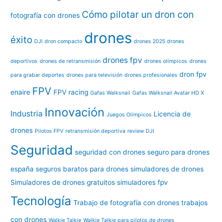
Cómo pilotar un dron con
fotografía con drones
drones
éxito
DJI
dron compacto
drones 2025
drones
drones fpv
deportivos
drones de retransmisión
drones olímpicos
drones
dron fpv
para grabar deportes
drones para televisión
drones profesionales
FPV
enaire
FPV racing
Gafas Walksnail
Gafas Walksnail Avatar HD X
Innovación
Industria
Licencia de
Juegos Olímpicos
drones
Pilotos FPV
retransmisión deportiva
review DJI
Seguridad
seguridad con drones
seguro para drones
españa
seguros baratos para drones
simuladores de drones
Simuladores de drones gratuitos
simuladores fpv
Tecnología
Trabajo de fotografía con drones
trabajos
con drones
Walkie Talkie
Walkie Talkie para pilotos de drones