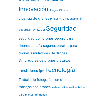
Walksnail Avatar HD X
Innovación
Juegos Olímpicos
Licencia de drones
Pilotos FPV
retransmisión
Seguridad
deportiva
review DJI
seguridad con drones
seguro para
drones españa
seguros baratos para
drones
simuladores de drones
Simuladores de drones gratuitos
Tecnología
simuladores fpv
Trabajo de fotografía con drones
trabajos con drones
Walkie Talkie
Walkie Talkie
para pilotos de drones