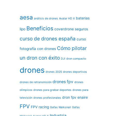
aesa
baterias
análisis de drones
Avatar HD X
Beneficios
lipo
coverdrone seguros
curso de drones españa
curso
Cómo pilotar
fotografía con drones
un dron con éxito
DJI
dron compacto
drones
drones 2025
drones deportivos
drones fpv
drones de retransmisión
drones
olímpicos
drones para grabar deportes
drones para
dron fpv
enaire
televisión
drones profesionales
FPV
FPV racing
Gafas Walksnail
Gafas
Industria