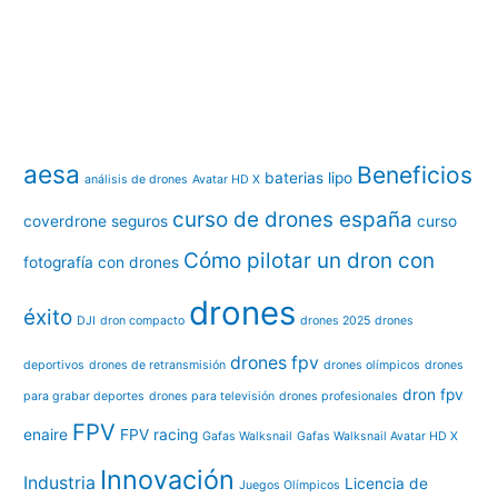
aesa
Beneficios
baterias lipo
análisis de drones
Avatar HD X
curso de drones españa
coverdrone seguros
curso
Cómo pilotar un dron con
fotografía con drones
drones
éxito
DJI
dron compacto
drones 2025
drones
drones fpv
deportivos
drones de retransmisión
drones olímpicos
drones
dron fpv
para grabar deportes
drones para televisión
drones profesionales
FPV
enaire
FPV racing
Gafas Walksnail
Gafas Walksnail Avatar HD X
Innovación
Industria
Licencia de
Juegos Olímpicos