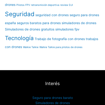
drones
Pilotos FPV
retransmisión deportiva
review DJI
Seguridad
seguridad con drones
seguro para drones
españa
seguros baratos para drones
simuladores de drones
Simuladores de drones gratuitos
simuladores fpv
Tecnología
Trabajo de fotografía con drones
trabajos
con drones
Walkie Talkie
Walkie Talkie para pilotos de drones
Interés
Seguro para drones barato
Simuladores de drones