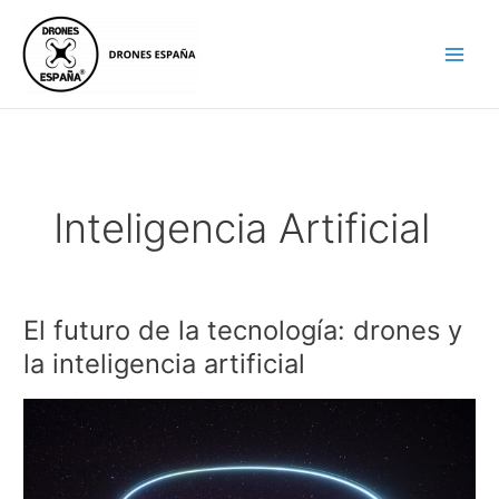
Ir
al
contenido
Inteligencia Artificial
El futuro de la tecnología: drones y
El
futuro
la inteligencia artificial
de
la
tecnología:
drones
y
la