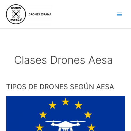
Ir
al
contenido
Clases Drones Aesa
TIPOS DE DRONES SEGÚN AESA
TIPOS
DE
DRONES
SEGÚN
AESA