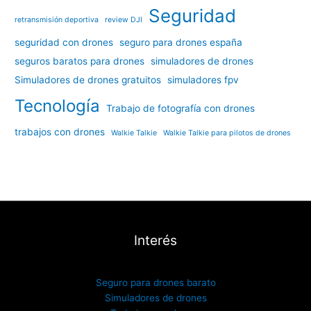
Seguridad
retransmisión deportiva
review DJI
seguridad con drones
seguro para drones españa
seguros baratos para drones
simuladores de drones
Simuladores de drones gratuitos
simuladores fpv
Tecnología
Trabajo de fotografía con drones
trabajos con drones
Walkie Talkie
Walkie Talkie para pilotos de drones
Interés
Seguro para drones barato
Simuladores de drones