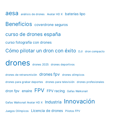
aesa
baterias lipo
análisis de drones
Avatar HD X
Beneficios
coverdrone seguros
curso de drones españa
curso fotografía con drones
Cómo pilotar un dron con éxito
DJI
dron compacto
drones
drones 2025
drones deportivos
drones fpv
drones de retransmisión
drones olímpicos
drones para grabar deportes
drones para televisión
drones profesionales
FPV
dron fpv
enaire
FPV racing
Gafas Walksnail
Innovación
Industria
Gafas Walksnail Avatar HD X
Licencia de drones
Juegos Olímpicos
Pilotos FPV