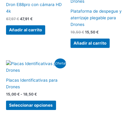
era:
es:
era:
es:
Dron E88pro con cámara HD
67,97 €.
47,91 €.
19,50 €.
15,50 €.
4k
Plataforma de despegue y
aterrizaje plegable para
67,97
€
47,91
€
Drones
Añadir al carrito
19,50
€
15,50
€
Añadir al carrito
Rango
Este
¡Oferta!
de
producto
precios:
tiene
desde
Placas Identificativas para
15,00 €
múltiples
hasta
Drones
variantes.
18,50 €
15,00
€
-
18,50
€
Las
opciones
Seleccionar opciones
se
pueden
elegir
en