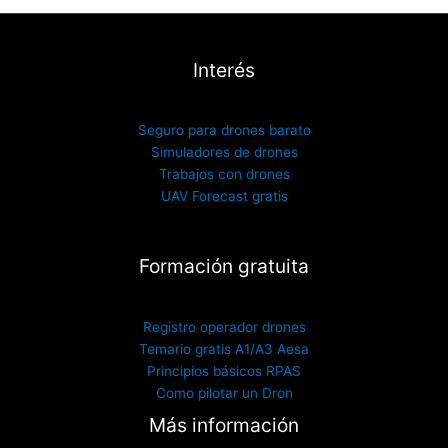
la
página
de
Interés
producto
Seguro para drones barato
Simuladores de drones
Trabajos con drones
UAV Forecast gratis
Formación gratuita
Registro operador drones
Temario gratis A1/A3 Aesa
Principios básicos RPAS
Como pilotar un Dron
Más información