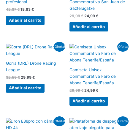
profesional
Conmemorativa San Juan de
Gaztelugatxe
42,87
€
18,83
€
29,99
€
24,99
€
Añadir al carrito
Añadir al carrito
El
El
El
El
¡Oferta!
¡Oferta!
precio
precio
precio
precio
original
actual
original
actual
era:
es:
era:
es:
Gorra (DRL) Drone Racing
32,59 €.
29,99 €.
29,99 €.
24,99 €.
League
Camiseta Unisex
Conmemorativa Faro de
32,59
€
29,99
€
Abona Tenerife/España
Añadir al carrito
29,99
€
24,99
€
Añadir al carrito
El
El
El
El
¡Oferta!
¡Oferta!
precio
precio
precio
precio
original
actual
original
actual