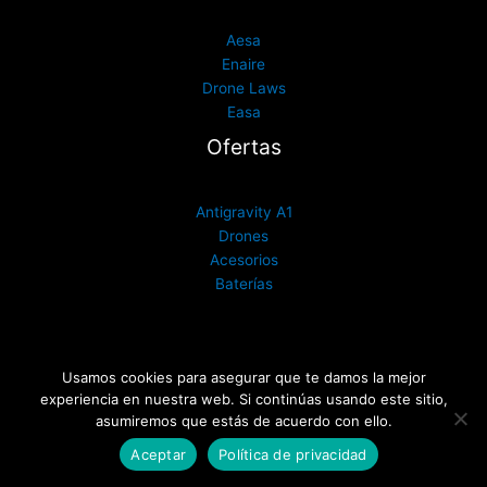
Aesa
Enaire
Drone Laws
Easa
Ofertas
Antigravity A1
Drones
Acesorios
Baterías
Usamos cookies para asegurar que te damos la mejor
Drones España
®
| Todos los derechos reservados 2017- 2026
©
|
experiencia en nuestra web. Si continúas usando este sitio,
Derechos de propiedad intelectual
asumiremos que estás de acuerdo con ello.
Aceptar
Política de privacidad