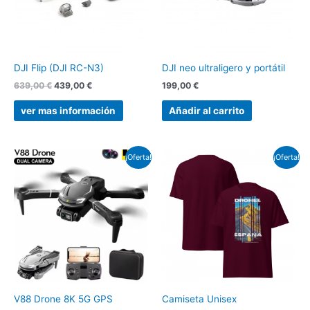
DJI Flip (DJI RC-N3)
DJI neo ultraligero y portátil
639,00
€
439,00
€
199,00
€
ver mas información
Añadir al carrito
El
El
El
El
¡Oferta!
¡Oferta!
precio
precio
precio
precio
original
actual
original
actual
era:
es:
era:
es:
42,87 €.
18,83 €.
29,99 €.
24,99 €.
V88 Drone 8K 5G GPS
Camiseta Unisex