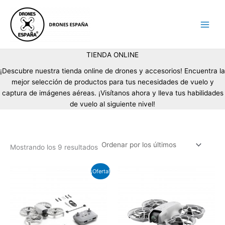
Ordenado
Ir
por
los
al
últimos
contenido
TIENDA ONLINE
¡Descubre nuestra tienda online de drones y accesorios! Encuentra la
mejor selección de productos para tus necesidades de vuelo y
captura de imágenes aéreas. ¡Visítanos ahora y lleva tus habilidades
de vuelo al siguiente nivel!
Mostrando los 9 resultados
El
El
¡Oferta!
precio
precio
original
actual
era:
es:
639,00 €.
439,00 €.