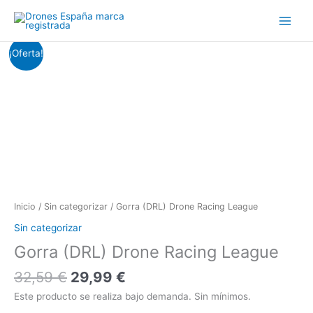
Ir
al
contenido
El
El
Gorra
¡Oferta!
precio
precio
(DRL)
original
actual
Drone
era:
es:
Racing
32,59 €.
29,99 €.
League
cantidad
Inicio
/
Sin categorizar
/ Gorra (DRL) Drone Racing League
Sin categorizar
Gorra (DRL) Drone Racing League
32,59
€
29,99
€
Este producto se realiza bajo demanda. Sin mínimos.