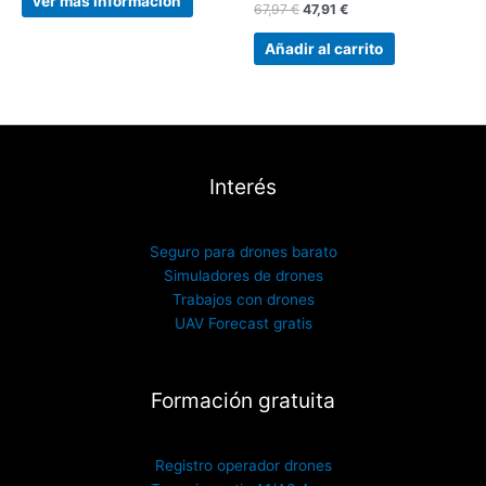
ver mas información
67,97
€
47,91
€
Añadir al carrito
Interés
Seguro para drones barato
Simuladores de drones
Trabajos con drones
UAV Forecast gratis
Formación gratuita
Registro operador drones