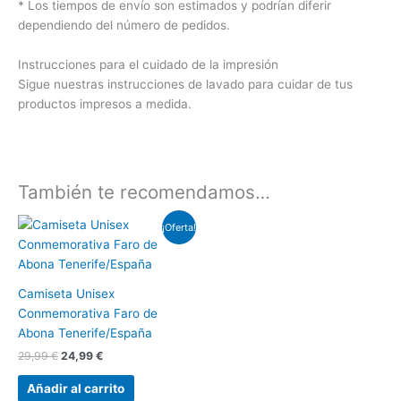
*
Los tiempos de envío son estimados y podrían diferir
dependiendo del número de pedidos.
Instrucciones para el cuidado de la impresión
Sigue nuestras instrucciones de lavado para cuidar de tus
productos impresos a medida.
También te recomendamos…
El
El
¡Oferta!
precio
precio
original
actual
era:
es:
29,99 €.
24,99 €.
Camiseta Unisex
Conmemorativa Faro de
Abona Tenerife/España
29,99
€
24,99
€
Añadir al carrito