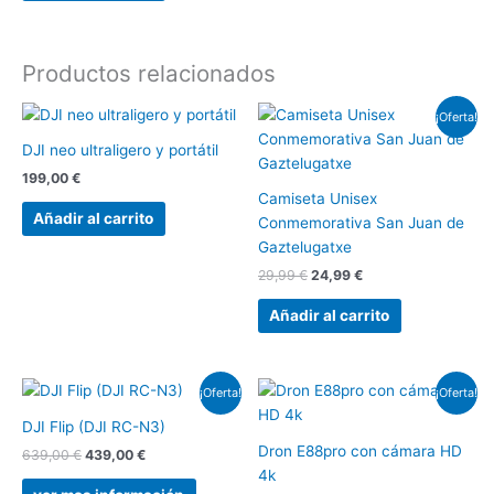
Productos relacionados
El
El
¡Oferta!
precio
precio
original
actual
DJI neo ultraligero y portátil
era:
es:
199,00
€
29,99 €.
24,99 €.
Camiseta Unisex
Añadir al carrito
Conmemorativa San Juan de
Gaztelugatxe
29,99
€
24,99
€
Añadir al carrito
El
El
El
El
¡Oferta!
¡Oferta!
precio
precio
precio
precio
original
actual
original
actual
DJI Flip (DJI RC-N3)
era:
es:
era:
es:
Dron E88pro con cámara HD
639,00
€
439,00
€
639,00 €.
439,00 €.
67,97 €.
47,91 €.
4k