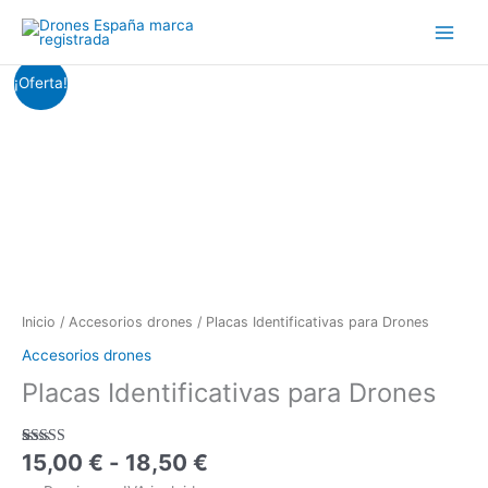
Ir
al
contenido
Rango
Placas
¡Oferta!
de
Identificativas
precios:
para
desde
Drones
15,00 €
cantidad
hasta
18,50 €
Inicio
/
Accesorios drones
/ Placas Identificativas para Drones
Accesorios drones
Placas Identificativas para Drones
15,00
€
-
18,50
€
Valorado
4
con
5.00
de
5 en base a