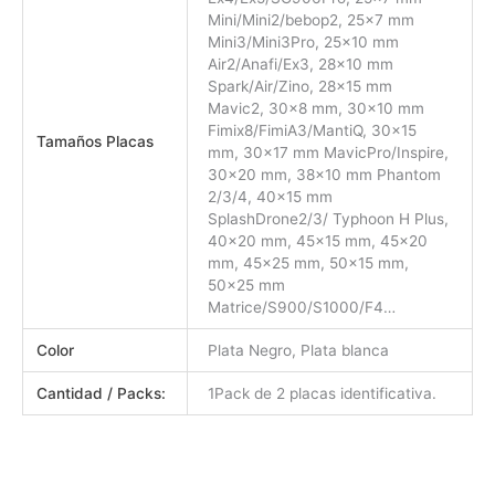
Mini/Mini2/bebop2, 25×7 mm
Mini3/Mini3Pro, 25×10 mm
Air2/Anafi/Ex3, 28×10 mm
Spark/Air/Zino, 28×15 mm
Mavic2, 30×8 mm, 30×10 mm
Fimix8/FimiA3/MantiQ, 30×15
Tamaños Placas
mm, 30×17 mm MavicPro/Inspire,
30×20 mm, 38×10 mm Phantom
2/3/4, 40×15 mm
SplashDrone2/3/ Typhoon H Plus,
40×20 mm, 45×15 mm, 45×20
mm, 45×25 mm, 50×15 mm,
50×25 mm
Matrice/S900/S1000/F4…
Color
Plata Negro, Plata blanca
Cantidad / Packs:
1Pack de 2 placas identificativa.