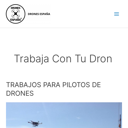
Ir
al
contenido
Trabaja Con Tu Dron
TRABAJOS PARA PILOTOS DE
TRABAJOS
PARA
DRONES
PILOTOS
DE
DRONES