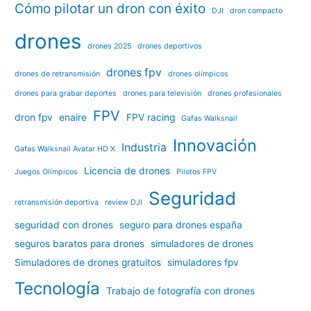
Cómo pilotar un dron con éxito
DJI
dron compacto
drones
drones 2025
drones deportivos
drones fpv
drones de retransmisión
drones olímpicos
drones para grabar deportes
drones para televisión
drones profesionales
FPV
dron fpv
enaire
FPV racing
Gafas Walksnail
Innovación
Industria
Gafas Walksnail Avatar HD X
Licencia de drones
Juegos Olímpicos
Pilotos FPV
Seguridad
retransmisión deportiva
review DJI
seguridad con drones
seguro para drones españa
seguros baratos para drones
simuladores de drones
Simuladores de drones gratuitos
simuladores fpv
Tecnología
Trabajo de fotografía con drones