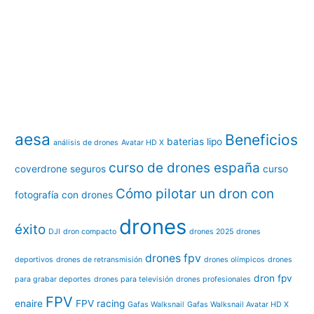
aesa
Beneficios
baterias lipo
análisis de drones
Avatar HD X
curso de drones españa
coverdrone seguros
curso
Cómo pilotar un dron con
fotografía con drones
drones
éxito
DJI
dron compacto
drones 2025
drones
drones fpv
deportivos
drones de retransmisión
drones olímpicos
drones
dron fpv
para grabar deportes
drones para televisión
drones profesionales
FPV
enaire
FPV racing
Gafas Walksnail
Gafas Walksnail Avatar HD X