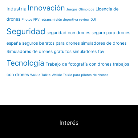
Innovación
Industria
Licencia de
Juegos Olímpicos
drones
Pilotos FPV
retransmisión deportiva
review DJI
Seguridad
seguridad con drones
seguro para drones
españa
seguros baratos para drones
simuladores de drones
Simuladores de drones gratuitos
simuladores fpv
Tecnología
Trabajo de fotografía con drones
trabajos
con drones
Walkie Talkie
Walkie Talkie para pilotos de drones
Interés