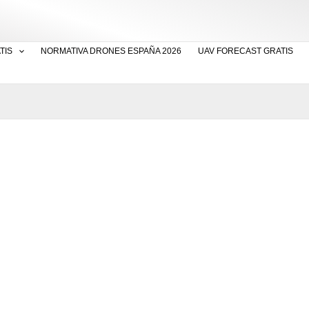
TIS
NORMATIVA DRONES ESPAÑA 2026
UAV FORECAST GRATIS
completo del nuevo dr
 360º y cardán de 2 e