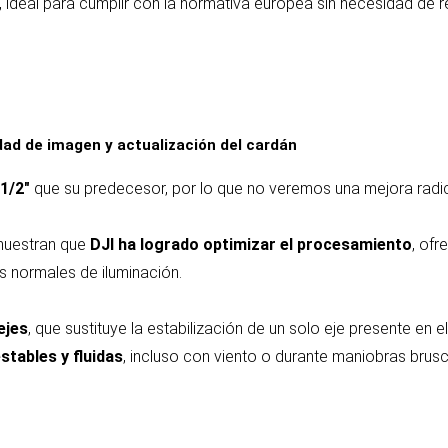
, ideal para cumplir con la normativa europea sin necesidad de r
dad de imagen y actualización del cardán
1/2″
que su predecesor, por lo que no veremos una mejora radica
muestran que
DJI ha logrado optimizar el procesamiento
, ofr
s normales de iluminación.
ejes
, que sustituye la estabilización de un solo eje presente en el
tables y fluidas
, incluso con viento o durante maniobras brusc