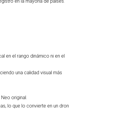
egistro en la mayoría de países.
l en el rango dinámico ni en el
eciendo una calidad visual más
 Neo original.
as, lo que lo convierte en un dron