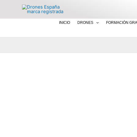
Ir
al
contenido
INICIO
DRONES
FORMACIÓN GRA
DJI Neo 2: análisis 
con sensores