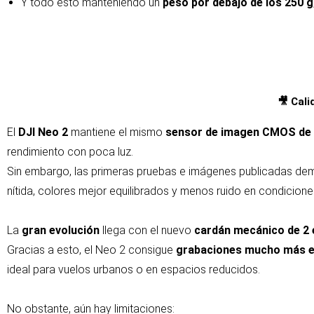
Y todo esto manteniendo un
peso por debajo de los 250 g
🎥 Cali
El
DJI Neo 2
mantiene el mismo
sensor de imagen CMOS de 
rendimiento con poca luz.
Sin embargo, las primeras pruebas e imágenes publicadas de
nítida, colores mejor equilibrados y menos ruido en condicione
La
gran evolución
llega con el nuevo
cardán mecánico de 2 
Gracias a esto, el Neo 2 consigue
grabaciones mucho más es
ideal para vuelos urbanos o en espacios reducidos.
No obstante, aún hay limitaciones: