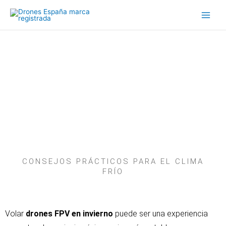
Ir
al
contenido
Cómo volar drones FPV
en invierno: trucos
sencillos para disfrutar
del vuelo con frío
CONSEJOS PRÁCTICOS PARA EL CLIMA
FRÍO
Volar
drones FPV en invierno
puede ser una experiencia