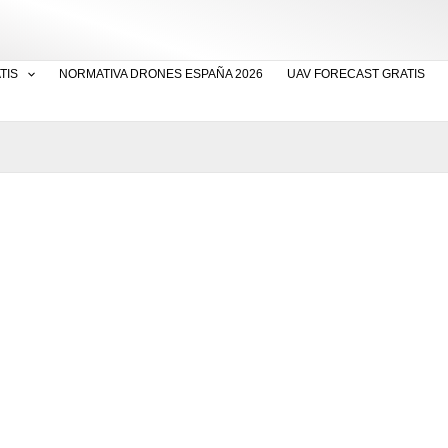
TIS
NORMATIVA DRONES ESPAÑA 2026
UAV FORECAST GRATIS
tilizar Gyroflow para
os en Drones FPV