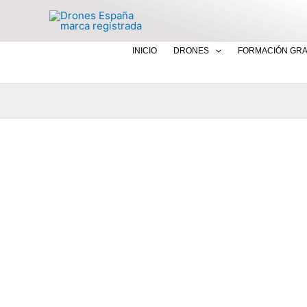
Ir
al
contenido
INICIO
DRONES
FORMACIÓN GRA
Guía Completa: Cómo U
Vide