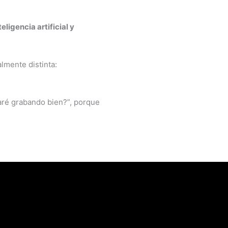
eligencia artificial y
lmente distinta:
taré grabando bien?”, porque