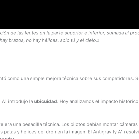
ón de las lentes en la parte superior e inferior, sumada al proc
ay brazos, no hay hélices, solo tú y el cielo.»
entó como una simple mejora técnica sobre sus competidores. 
 A1 introdujo la
ubicuidad
. Hoy analizamos el impacto histórico
ire era una pesadilla técnica. Los pilotos debían montar cámar
s patas y hélices del dron en la imagen. El Antigravity A1 resol