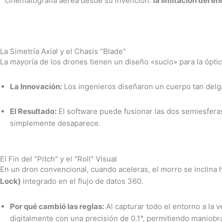
cinematografía aérea desde su invención:
la limitación del e
La Simetría Axial y el Chasis "Blade"
La mayoría de los drones tienen un diseño «sucio» para la óptic
La Innovación:
Los ingenieros diseñaron un cuerpo tan delga
El Resultado:
El software puede fusionar las dos semiesferas 
simplemente desaparece.
El Fin del "Pitch" y el "Roll" Visual
En un dron convencional, cuando aceleras, el morro se inclina h
Lock)
integrado en el flujo de datos 360.
Por qué cambió las reglas:
Al capturar todo el entorno a la 
digitalmente con una precisión de 0.1°, permitiendo maniob