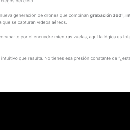
ciegos del cielo.
a nueva generación de drones que combinan
grabación 360º, int
a que se capturan vídeos aéreos.
ocuparte por el encuadre mientras vuelas, aquí la lógica es tota
 intuitivo que resulta. No tienes esa presión constante de “¿es