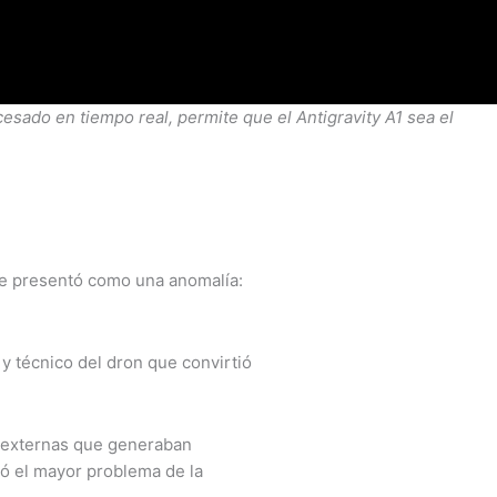
esado en tiempo real, permite que el Antigravity A1 sea el
Se presentó como una anomalía:
 y técnico del dron que convirtió
as externas que generaban
vió el mayor problema de la