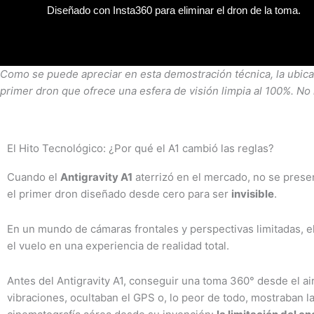
Diseñado con Insta360 para eliminar el dron de la toma.
Como se puede apreciar en esta demostración técnica, la ubicaci
primer dron que ofrece una esfera de visión limpia al 100%. No h
El Hito Tecnológico: ¿Por qué el A1 cambió las reglas?
Cuando el
Antigravity A1
aterrizó en el mercado, no se pres
el primer dron diseñado desde cero para ser
invisible
.
En un mundo de cámaras frontales y perspectivas limitadas, el
el vuelo en una experiencia de realidad total.
Antes del Antigravity A1, conseguir una toma 360° desde el a
vibraciones, ocultaban el GPS o, lo peor de todo, mostraban la