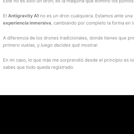
Este no es solo un dron; es la máquina que eliminó los puntos 
El
Antigravity A1
no es un dron cualquiera. Estamos ante un
experiencia inmersiva
, cambiando por completo la forma en l
A diferencia de los drones tradicionales, donde tienes que pre
primero vuelas, y luego decides qué mostrar.
En mi caso, lo que más me sorprendió desde el principio es lo
sabes que todo queda registrado.